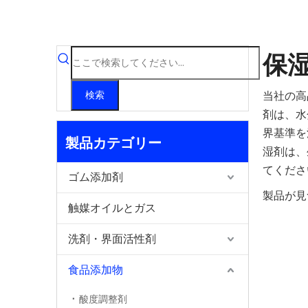
保
当社の高
検索
剤は、水
界基準を
製品カテゴリー
湿剤は、
てくださ
ゴム添加剤
製品が見
触媒オイルとガス
洗剤・界面活性剤
食品添加物
酸度調整剤