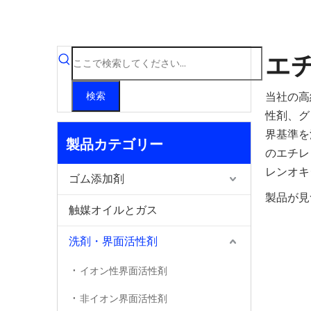
エ
当社の高
検索
性剤、グ
界基準を
製品カテゴリー
のエチレ
レンオキ
ゴム添加剤
製品が見
触媒オイルとガス
洗剤・界面活性剤
イオン性界面活性剤
非イオン界面活性剤