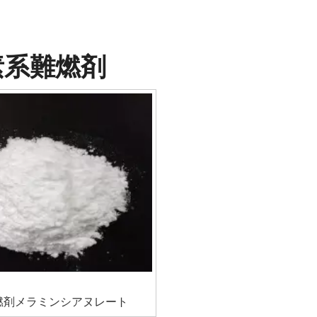
素系難燃剤
燃剤メラミンシアヌレート