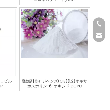
+86-37
+86-37
kingwa
+86-37
プロピル
難燃剤 6H-ジベンズ(C,E)(1,2)オキサ
PP
ホスホリン-6-オキシド DOPO