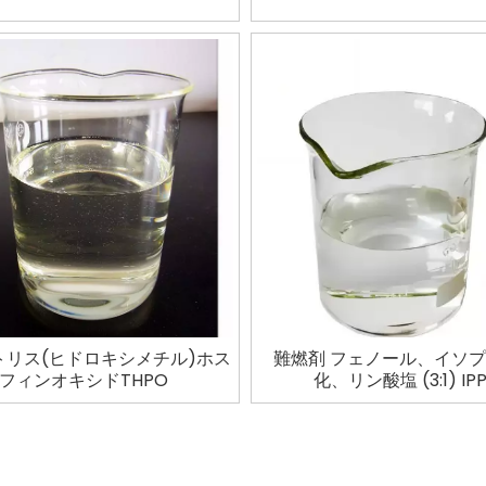
トリス(ヒドロキシメチル)ホス
難燃剤 フェノール、イソ
フィンオキシドTHPO
化、リン酸塩 (3:1) IP