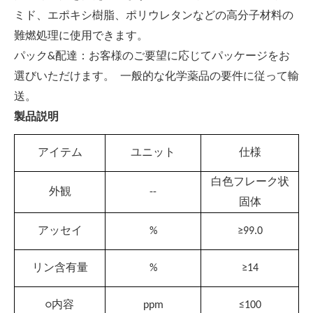
ミド、エポキシ樹脂、ポリウレタンなどの高分子材料の
難燃処理に使用できます。
：
パック&
配達
お客様のご要望に応じてパッケージをお
選びいただけます。 一般的な化学薬品の要件に従って輸
送。
製品説明
アイテム
ユニット
仕様
白色フレーク状
外観
--
固体
アッセイ
%
≥
9
9
.0
リン含有量
%
≥
14
○内容
ppm
≤
100