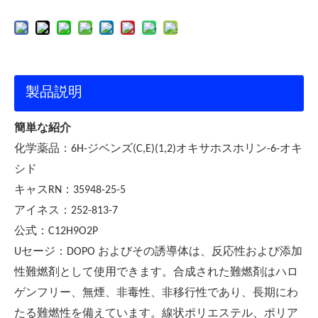
製品説明
簡単な紹介
：
化学薬品
6H-ジベンズ(C,E)(1,2)オキサホスホリン-6-オキ
シド
：
キャスRN
35948-25-5
：
アイネス
252-813-7
：
公式
C12H9O2P
：
U
セージ
DOPO およびその誘導体は、反応性および添加
性難燃剤として使用できます。合成された難燃剤はハロ
ゲンフリー、無煙、非毒性、非移行性であり、長期にわ
たる難燃性を備えています。線状ポリエステル、ポリア