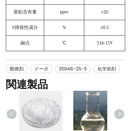
亜鉛含有量
ppm
≤
20
V
揮発性成分
%
≤
0.5
融点
℃
116-119
難燃剤
ドーポ
35948-25-5
化学助剤
関連製品