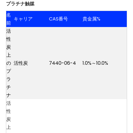
プラチナ触媒
名
キャリア
CAS番号
貴金属%
前
活
性
炭
上
の
活性炭
7440-06-4
1.0%～10.0%
プ
ラ
チ
ナ
活
性
炭
上