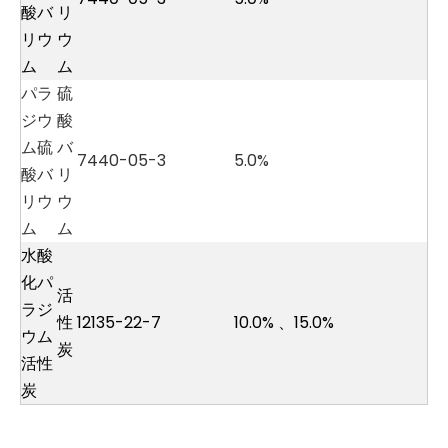
酸バ
リ
リウ
ウ
ム
ム
パラ
硫
ジウ
酸
ム硫
バ
7440-05-3
5.0%
酸バ
リ
リウ
ウ
ム
ム
水酸
化パ
活
ラジ
性
12135-22-7
10.0%
、
15.0
%
ウム
炭
活性
炭