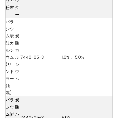
リカ
ウ
粉末
ダ
ー
パラ
ジウ
ム炭
炭
酸カ
酸
ルシ
カ
ウム
ル
7440-05-3
1.0%
、
5.0%
(リ
シ
ンド
ウ
ラー
ム
触
媒)
パラ
炭
ジウ
酸
ム炭
バ
7440-05-3
5.0%