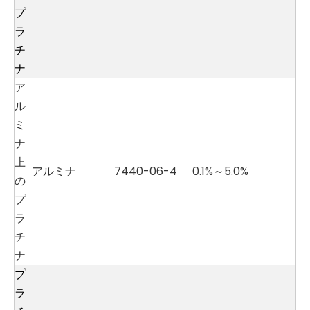
プ
ラ
チ
ナ
ア
ル
ミ
ナ
上
アルミナ
7440-06-4
0.1%～5.0%
の
プ
ラ
チ
ナ
プ
ラ