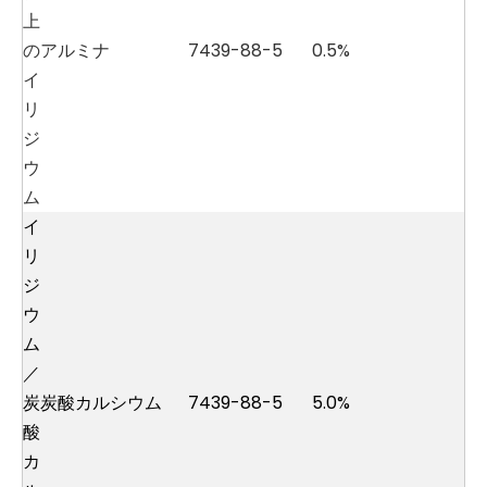
上
の
アルミナ
7439-88-5
0.5%
イ
リ
ジ
ウ
ム
イ
リ
ジ
ウ
ム
／
炭
炭酸カルシウム
7439-88-5
5.0%
酸
カ