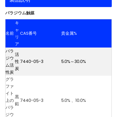
パラジウム触媒
キ
ャ
名前
CAS番号
貴金属%
リ
ア
パラ
活
ジウ
性
7440-05-3
5.0%～30.0%
ム活
炭
性炭
グラ
ファ
イト
黒
上の
7440-05-3
5.0%
、
10.0%
鉛
パラ
ジウ