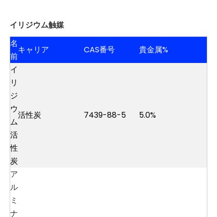
イリジウム触媒
名
キャリア
CAS番号
貴金属%
前
イ
リ
ジ
ウ
活性炭
7439-88-5
5.0%
ム
活
性
炭
ア
ル
ミ
ナ