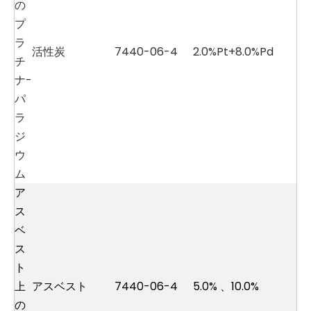
の
プ
ラ
活性炭
7440-06-4
2.0%Pt+8.0%Pd
チ
ナ-
パ
ラ
ジ
ウ
ム
ア
ス
ベ
ス
ト
上
アスベスト
7440-06-4
5.0%
、
10.0%
の