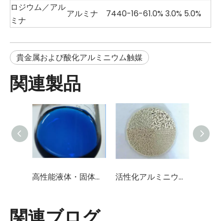
ロジウム／アル
アルミナ
7440-16-6
1.0% 3.0% 5.0%
ミナ
貴金属および酸化アルミニウム触媒
関連製品
高性能液体・固体脱硫触媒（スルホン化フタロシアニンコバルト）
活性化アルミニウム/酸化アルミニウム/触媒担体(Al2O3含有量96%-98%)
有機
関連ブログ