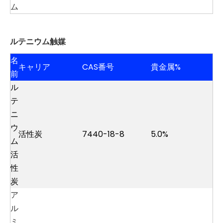
ム
ルテニウム触媒
名
キャリア
CAS番号
貴金属%
前
ル
テ
ニ
ウ
活性炭
7440-18-8
5.0%
ム
活
性
炭
ア
ル
ミ