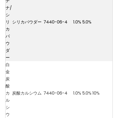
チ
ナ/
シ
リ
シリカパウダー
7440-06-4
1.0% 5.0%
カ
パ
ウ
ダ
ー
白
金
炭
酸
カ
炭酸カルシウム
7440-06-4
1.0% 5.0% 10%
ル
シ
ウ