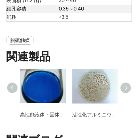
表面積 (m2 /g)
30～40
細孔容積
0.35～0.40
消耗
<3.5
脱硫触媒
関連製品
高性能液体・固体脱硫触媒（スルホン化フタロシアニンコバルト）
活性化アルミニウム/酸化アルミニウム/触媒担体(Al2O3含有量96%-98%)
有機