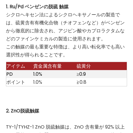
1. Ru/Pd ベンゼンの脱硫
触媒
シクロヘキセン法によるシクロヘキサノールの製造で
は、硫黄含有有機化合物（チオフェンなど）がベンゼン
から徹底的に除去され、アジピン酸やカプロラクタムな
どのファインケミカルの製造に使用されます。
この触媒の最も重要な特徴は、より高い転化率でも高い
選択性が得られることです。
アイテム
貴金属含有量
硫黄分
PD
1.0%
≥0.9
ポイント
1.0%
≧0.8
2. ZnO脱硫触媒
TY-1/TYHZ-1 ZnO 脱硫触媒は、ZnO 含有量が 92% 以上