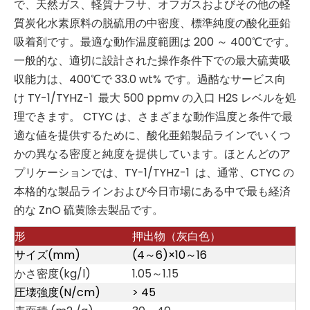
で、天然ガス、軽質ナフサ、オフガスおよびその他の軽
質炭化水素原料の脱硫用の中密度、標準純度の酸化亜鉛
吸着剤です。最適な動作温度範囲は 200 ～ 400℃です。
一般的な、適切に設計された操作条件下での最大硫黄吸
収能力は、400℃で 33.0 wt% です。過酷なサービス向
け TY-1/TYHZ-1 最大 500 ppmv の入口 H2S レベルを処
理できます。 CTYC は、さまざまな動作温度と条件で最
適な値を提供するために、酸化亜鉛製品ラインでいくつ
かの異なる密度と純度を提供しています。ほとんどのア
プリケーションでは、TY-1/TYHZ-1 は、通常、CTYC の
本格的な製品ラインおよび今日市場にある中で最も経済
的な ZnO 硫黄除去製品です。
形
押出物（灰白色）
サイズ(mm)
(4～6)×10～16
かさ密度(kg/l)
1.05～1.15
圧壊強度(N/cm)
> 45