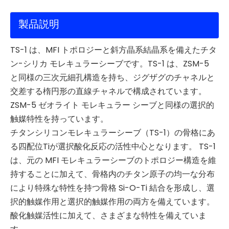
製品説明
TS-1 は、MFI トポロジーと斜方晶系結晶系を備えたチタ
ン-シリカ モレキュラーシーブです。TS-1 は、ZSM-5
と同様の三次元細孔構造を持ち、ジグザグのチャネルと
交差する楕円形の直線チャネルで構成されています。
ZSM-5 ゼオライト モレキュラー シーブと同様の選択的
触媒特性を持っています。
チタンシリコンモレキュラーシーブ（TS-1）の骨格にあ
る四配位Tiが選択酸化反応の活性中心となります。 TS-1
は、元の MFI モレキュラーシーブのトポロジー構造を維
持することに加えて、骨格内のチタン原子の均一な分布
により特殊な特性を持つ骨格 Si-O-Ti 結合を形成し、選
択的触媒作用と選択的触媒作用の両方を備えています。
酸化触媒活性に加えて、さまざまな特性を備えていま