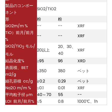
製品のコンポー
SiO2/TiO2
ネント
形
粉
粉
SiO2m/m %
--
--
XRF
TiO）前月/前月
--
--
XRF
%
SiO2/TiO
モル/
20、30、
2
20以上
XRF
40
モル
結晶化度%
≥95
96
XRD
表面積、BET
≥350
380
ベット
m2/g
細孔容積 cc/g
≧0.2
0.29
ベット
Na2O m/m %
≤0.1
0.01
XRF
平均粒子径 μm
40～70
55
--
LOI 前月/前月%
≤5
0.8
1000℃、1h