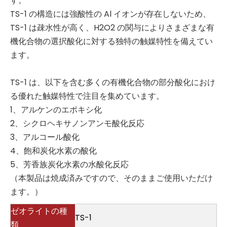
す。
TS-1 の構造には強酸性の Al イオンが存在しないため、
TS-1 は疎水性が高く、H2O2 の関与によりさまざまな有
機化合物の選択酸化に対する独特の触媒特性を備えてい
ます。
TS-1 は、以下を含む多くの有機化合物の部分酸化におけ
る優れた触媒特性で注目を集めています。
1、アルケンのエポキシ化
2、シクロヘキサノンアンモ酸化反応
3、アルコール酸化
4、飽和炭化水素の酸化
5、芳香族炭化水素の水酸化反応
（本製品は焼成済みですので、そのままご使用いただけ
ます。）
ゼオライトの種
TS-1
類