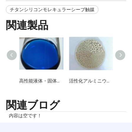
チタンシリコンモレキュラーシーブ触媒
関連製品
高性能液体・固体脱硫触媒（スルホン化フタロシアニンコバルト）
活性化アルミニウム/酸化アルミニウム/触媒担体(Al2O3含有量96%-98%)
有機
関連ブログ
内容は空です！