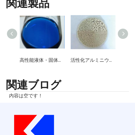
関連製品
高性能液体・固体脱硫触媒（スルホン化フタロシアニンコバルト）
活性化アルミニウム/酸化アルミニウム/触媒担体(Al2O3含有量96%-98%)
有機
関連ブログ
内容は空です！