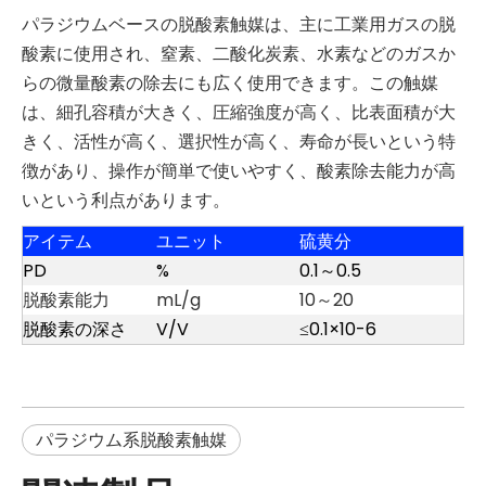
パラジウムベースの脱酸素触媒は、主に工業用ガスの脱
酸素に使用され、窒素、二酸化炭素、水素などのガスか
らの微量酸素の除去にも広く使用できます。この触媒
は、細孔容積が大きく、圧縮強度が高く、比表面積が大
きく、活性が高く、選択性が高く、寿命が長いという特
徴があり、操作が簡単で使いやすく、酸素除去能力が高
いという利点があります。
アイテム
ユニット
硫黄分
PD
%
0.1～0.5
脱酸素能力
mL/g
10～20
脱酸素の深さ
V/V
≤0.1×10-6
パラジウム系脱酸素触媒