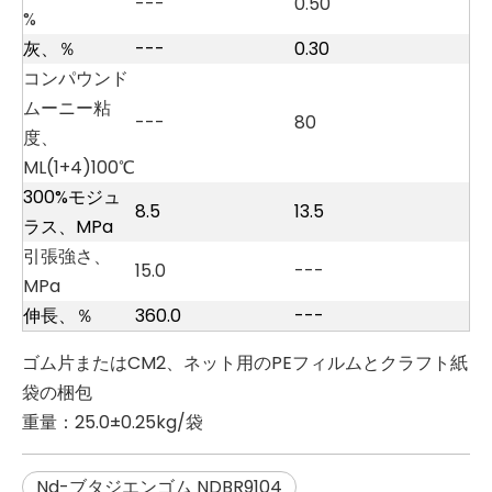
---
0.50
%
灰、％
---
0.30
コンパウンド
ムーニー粘
---
80
度、
ML(1+4)100℃
300%モジュ
8.5
13.5
ラス、MPa
引張強さ、
15.0
---
MPa
伸長、％
360.0
---
ゴム片またはCM2、ネット用のPEフィルムとクラフト紙
袋の梱包
重量：25.0±0.25kg/袋
Nd-ブタジエンゴム NDBR9104