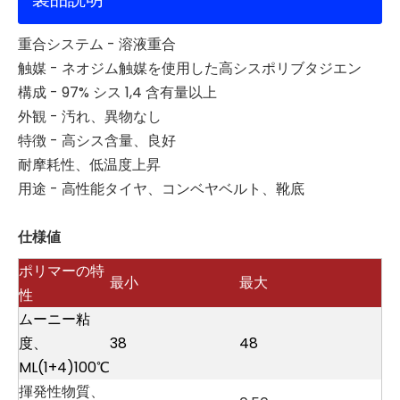
重合システム - 溶液重合
触媒 - ネオジム触媒を使用した高シスポリブタジエン
構成 - 97% シス 1,4 含有量以上
外観 - 汚れ、異物なし
特徴 - 高シス含量、良好
耐摩耗性、低温度上昇
用途 - 高性能タイヤ、コンベヤベルト、靴底
仕様値
ポリマーの特
最小
最大
性
ムーニー粘
度、
38
48
ML(1+4)100℃
揮発性物質、