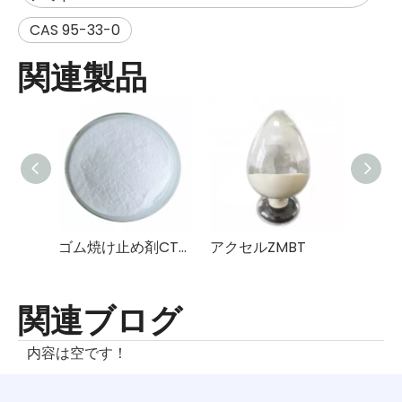
CAS 95-33-0
関連製品
ゴム焼け止め剤CTP(PVI)
アクセルZMBT
アクセ
関連ブログ
内容は空です！