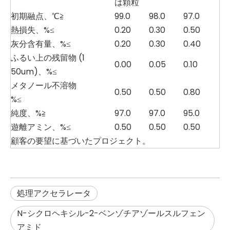
は顆粒
初期融点、℃≧
99.0
98.0
97.0
熱損失、%≤
0.20
0.30
0.50
灰分含有量、%≤
0.20
0.30
0.40
ふるい上の残留物 (1
0.00
0.05
0.10
50um)、%≤
メタノール不溶物
0.50
0.50
0.80
%≤
純度、%≧
97.0
97.0
95.0
遊離アミン、%≤
0.50
0.50
0.50
顧客の要望に基づいたプロジェクト。
処理アクセラレータ
N-シクロヘキシル-2-ベンゾチアゾールスルフェン
アミド