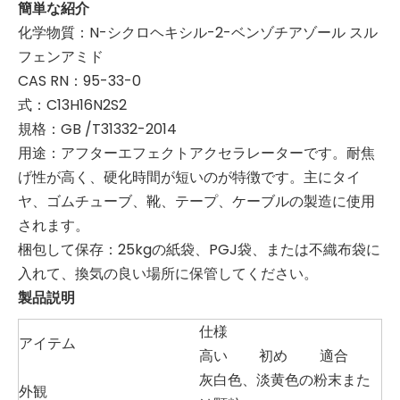
簡単な紹介
化学物質：N-シクロヘキシル-2-ベンゾチアゾール スル
フェンアミド
CAS RN：95-33-0
式：C13H16N2S2
規格：GB /T31332-2014
用途：アフターエフェクトアクセラレーターです。耐焦
げ性が高く、硬化時間が短いのが特徴です。主にタイ
ヤ、ゴムチューブ、靴、テープ、ケーブルの製造に使用
されます。
梱包して保存：25kgの紙袋、PGJ袋、または不織布袋に
入れて、換気の良い場所に保管してください。
製品説明
仕様
アイテム
高い
初め
適合
灰白色、淡黄色の粉末また
外観