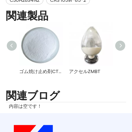
C30H28S4N2
CAS 10591-85-2
関連製品
ゴム焼け止め剤CTP(PVI)
アクセルZMBT
アクセ
関連ブログ
内容は空です！