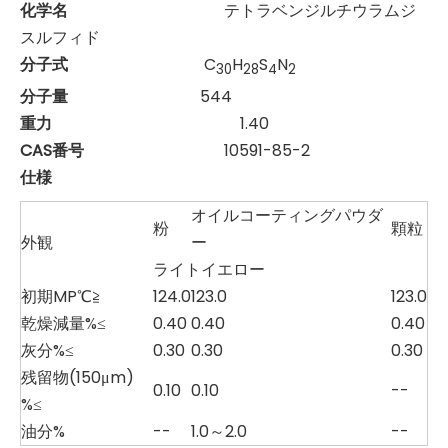
化学名
テトラベンジルチウラムジ
スルフィド
分子式
C
H
S
N
30
28
4
2
分子量
544
重力
1.40
CAS番号
10591-85-2
仕様
オイルコーティングパウダ
粉
顆粒
外観
ー
ライトイエロー
初期MP℃≧
124.0
123.0
123.0
乾燥減量%≤
0.40
0.40
0.40
灰分%≤
0.30
0.30
0.30
残留物(150μm)
0.10
0.10
--
%≤
油分%
--
1.0～2.0
--