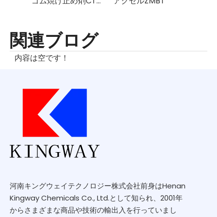
ゴム焼け止め剤CTP(PVI)
アクセルZMBT
アクセ
関連ブログ
内容は空です！
河南キングウェイテクノロジー株式会社前身はHenan
Kingway Chemicals Co., Ltd.として知られ、2001年
からさまざまな商品や技術の輸出入を行っていまし