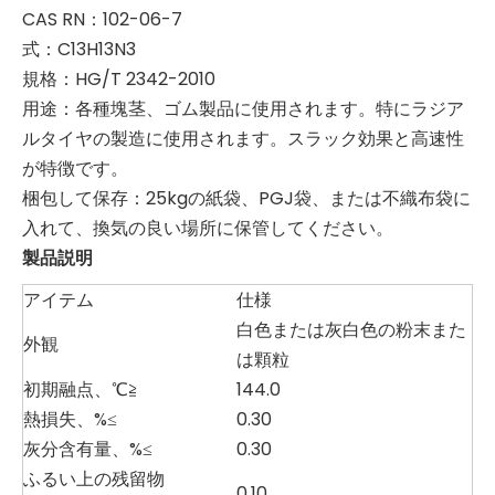
CAS RN：102-06-7
式：C13H13N3
規格：HG/T 2342-2010
用途：各種塊茎、ゴム製品に使用されます。特にラジア
ルタイヤの製造に使用されます。スラック効果と高速性
が特徴です。
梱包して保存：25kgの紙袋、PGJ袋、または不織布袋に
入れて、換気の良い場所に保管してください。
製品説明
アイテム
仕様
白色または灰白色の粉末また
外観
は顆粒
初期融点、℃≧
144.0
熱損失、%≤
0.30
灰分含有量、%≤
0.30
ふるい上の残留物
0.10