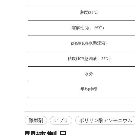
密度(25℃)
溶解性
(
水、25℃）
pH値(10%水懸濁液)
粘度(10%懸濁液、25℃)
水分
平均粒径
難燃剤
アプリ
ポリリン酸アンモニウム