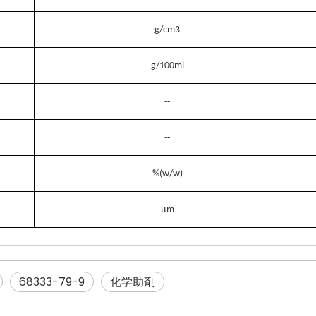
g/cm3
g/100ml
--
--
%(w/w)
μm
68333-79-9
化学助剤