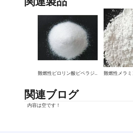
関連製品
難燃性ピロリン酸ピペラジン TNLCA 100
関連ブログ
内容は空です！