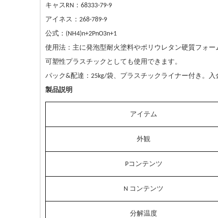
：
キャスRN
68333-79-9
：
アイネス
268-789-9
：
公式
(NH4)n+2PnO3n+1
：
使用法
主に発泡型耐火塗料やポリウレタン硬質フォー
可塑性プラスチックとしても使用できます。
：
パック&
配達
25kg/袋、プラスチックライナー付き。
製品説明
アイテム
外観
Pコンテンツ
N コンテンツ
分解温度