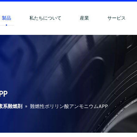
製品
私たちについて
産業
サービス
PP
素系難燃剤
»
難燃性ポリリン酸アンモニウムAPP