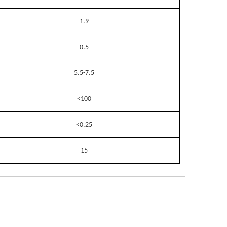
1.9
0.5
5.5-7.5
<100
<0.25
15