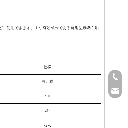
どに使用できます。主な有効成分である発泡型難燃性熱
仕様
+86-37
白い粉
+86-37
kingwa
≥31
+86-37
≥14
>270