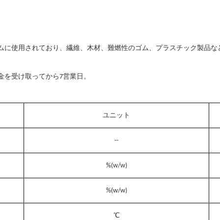
ムに使用されており、繊維、木材、難燃性のゴム、プラスチック製品な
入金を受け取ってから7営業日。
ユニット
--
%(w/w)
%
(w/w)
℃