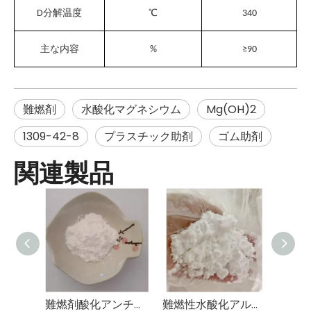
℃
D
分解温度
340
主な内容
%
≥
90
難燃剤
水酸化マグネシウム
Mg(OH)2
1309-42-8
プラスチック助剤
ゴム助剤
関連製品
難燃剤酸化アンチモン(III) Sb2O3
難燃性水酸化アルミニウム AlH3O3