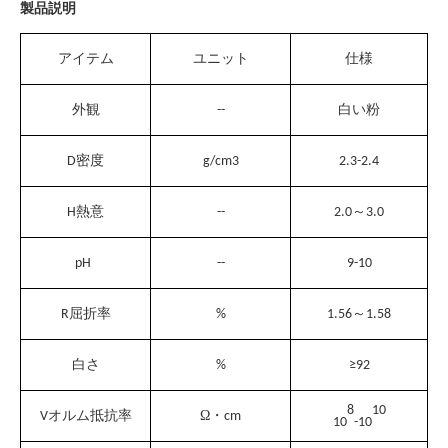
製品説明
アイテム
ユニット
仕様
外観
--
白い粉
D
密度
g/cm3
2.3-2.4
H
熱意
--
2.0～3.0
pH
--
9-10
R
屈折率
%
1.56～1.58
白さ
%
≥
92
8
10
Ω・
V
オルム抵抗率
cm
10
-10