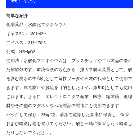
簡単な紹介
：
化学薬品
水酸化マグネシウム
：
キャスRN
1309-42-8
：
アイネス
215-170-3
：
公式
H2MgO2
：
使用法
水酸化マグネシウムは、プラスチックやゴム製品の優れ
た難燃剤です。環境保護の観点から、排ガス脱硫装置として、酸
を含む廃水の中和剤として苛性ソーダや石灰の代替として使用で
きます。腐食防止や脱硫を目的としたオイル添加剤としても使用
されます。さらに、エレクトロニクス産業、医療、精製糖、絶縁
材やその他のマグネシウム塩製品の製造にも使用できます。
：
パックして保存
25kg/袋。清潔で乾燥した倉庫に保管し、保管
および輸送は雨を避けてください。酸と一緒に保管したり輸送し
たりしないでください。