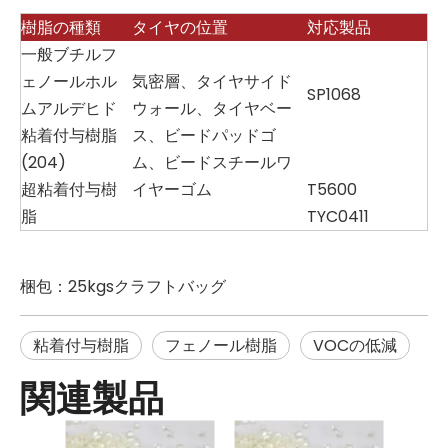
樹脂の種類
タイヤの位置
対応製品
一般ブチルフ
ェノールホル
気密層、タイヤサイド
SP1068
ムアルデヒド
ウォール、タイヤベー
粘着付与樹脂
ス、ビードパッドゴ
(204)
ム、ビードスチールワ
超粘着付与樹
イヤーゴム
T5600
脂
TYC0411
梱包：25kgsクラフトバッグ
粘着付与樹脂
フェノール樹脂
VOCの低減
関連製品