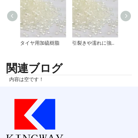
タイヤ用加硫樹脂
引裂きや濡れに強い滑り止め樹脂
活性
関連ブログ
内容は空です！