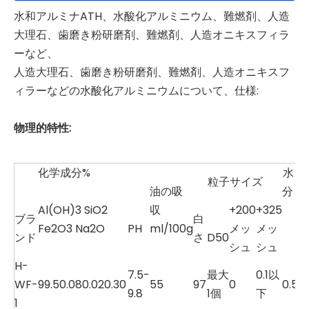
水和アルミナATH、水酸化アルミニウム、難燃剤、人造
大理石、歯磨き粉研磨剤、難燃剤、人造オニキスフィラ
ーなど、
人造大理石、歯磨き粉研磨剤、難燃剤、人造オニキスフ
ィラーなどの水酸化アルミニウムについて、仕様:
物理的特性:
化学成分%
水
粒子サイズ
油の吸
分
Al(OH)3 SiO2
収
+200
+325
ブラ
白
Fe2O3 Na2O
PH
ml/100g
メッ
メッ
ンド
さ
D50
シュ
シュ
H-
7.5-
最大
0.1以
WF-
99.5
0.08
0.02
0.30
55
97
0
0.5
9.8
1個
下
1