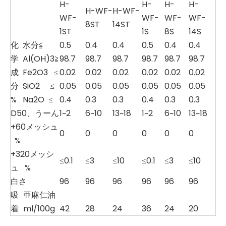
H-
H-
H-
H-
H-WF-
H-WF-
WF-
WF-
WF-
WF-
8ST
14ST
1ST
1S
8S
14S
化
水分≦
0.5
0.4
0.4
0.5
0.4
0.4
学
Al(OH)3≧
98.7
98.7
98.7
98.7
98.7
98.7
成
Fe2O3 ≤
0.02
0.02
0.02
0.02
0.02
0.02
分
SiO2 ≤
0.05
0.05
0.05
0.05
0.05
0.05
%
Na2O ≤
0.4
0.3
0.3
0.4
0.3
0.3
D50、うーん
1~2
6~10
13~18
1~2
6~10
13~18
+60メッシュ
0
0
0
0
0
0
%
+320メッシ
≤0.1
≤3
≤10
≤0.1
≤3
≤10
ュ %
白さ
96
96
96
96
96
96
吸
亜麻仁油
着
ml/100g
42
28
24
36
24
20